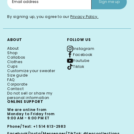
Sign me up
By signing up, you agree to our
Privacy Policy.
ABOUT
FOLLOW US
About
Instagram
Shop
Facebook
Collabos
Youtube
Clothes
Cups
Tiktok
Customize your sweater
Size guide
FAQ
Corporate
Contact
Do not sell or share my
personal information
ONLINE SUPPORT
We are online from
Monday to Friday from
9:00 AM - 6:00 PM ET
Phone/Text: +1 514 613-2983
Facebook/Insta/Messenger/TikTok: @lescoollections