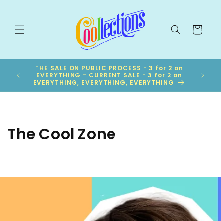
Skip to
content
Cart
THE SALE ON PUBLIC PROCESS - 3 for 2 on
IONS ++
EVERYTHING - CURRENT SALE - 3 for 2 on
EVERYTHING, EVERYTHING, EVERYTHING
The Cool Zone